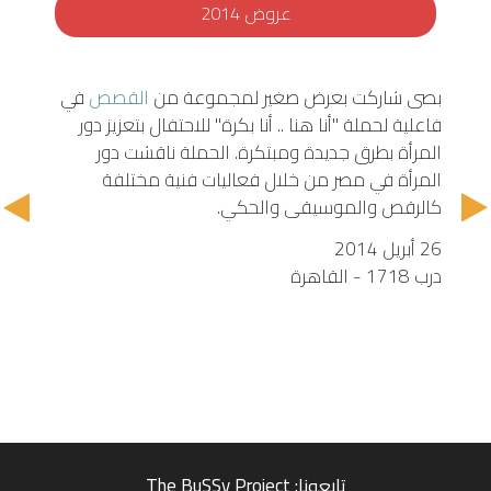
عروض 2014
بصى شاركت بعرض صغير لمجموعة من
القصص
في
فاعلية لحملة "أنا هنا .. أنا بكرة" للاحتفال بتعزيز دور
المرأة بطرق جديدة ومبتكرة. الحملة ناقشت دور
المرأة في مصر من خلال فعاليات فنية مختلفة
كالرقص والموسيقى والحكي.
26 أبريل 2014
درب 1718 - القاهرة
تابعونا: The BuSSy Project