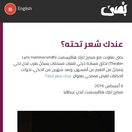
English
عندك شعر تحته؟
بصى تعاونت مع مسرح ليرك هامّرسميث (Lyric Hammersmith
Theater) لخلق مساحة حكي لفتيات مسلمات يسكنّ بغرب لندن لكي
يتمكنّ من التعبير عن أنفسهن. وبعد شهرين من الحكي، تحولت
الحكايات لعرض مسرحي بعنوان
عندك شعر تحته؟
6 أغسطس 2016
مسرح ليرك هامّرسميث، لندن، بريطانيا