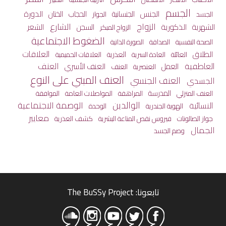
الجسم
الجنس
الختان
الدورة
الجنسانية
الحجاب
الجسد
الجواز
الزواج
الشارع
الشهرية
الذكورية
الشعر
السجن
الزواج المبكر
الضغوط الاجتماعية
الصحة النفسية
الصداقة
الصورة الذاتية
العلاقات
الطلاق
العائلة
العذرية
العادة السرية
العلاقات الحميمية
العاطفية
العنف
العمل
العنف الأسري
العنصرية
العنف
العنف المبني على النوع
العنف الجنسي
الجسدي
المدرسة
المراهقة
المواصلات العامة
العنف المنزلي
الموافقة
الوالدين
الوصمة الاجتماعية
النسائية
الهوية الجندرية
الوحدة
معايير
جواز الصالونات
كشف العذرية
فيروس نقص المناعة البشرية
الجمال
وصم الجسد
تابعونا: The BuSSy Project