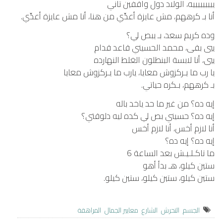
يييييييييه، الولاد دول واقفين تاني
أنا بـ كرههم، مش عايزة أعدِّي من هنا، أنا مش عايزة أعدِّي.
وده كريم سعد، بـ يبص لي؟
ييي بقى، محمد الحسيني قاعد قدام
ييي، أنا لابسة البنطلون الغلط النهارده
يا رب ما يـركزوش معايا، يارب ما يـركزوش معايا
بـ كرههم، بـكره حياتي.
إيه ده؟ من غير ما حد ياخد باله
إيه ده؟ حسيني بص لي كده ليه دلوقتي؟
أنا لازم أخس، أنا لازم أخس
إيه ده؟ إيه ده؟
ما تاكـلـيـش بعد الساعة 6
ستين كيلو، هـ بدأ أهو
ستين كيلو، ستين كيلو، ستين كيلو.
الجسم
التحرش
الشارع
معايير الجمال
المراهقة