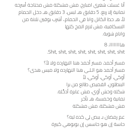
أنا غسلت شعري امبارح، مش مشكلة مش محتاجة أسرحه
تمانية إلا ربع، 5 دقايق هـ لبس، 3 دقايق هـ دخل الحمام
لأ، هـ حط الكاتل وانا في الحمام.، أشرب بوقين تلاتة من
النسكافيه، مش لازم المج كلها
وانام شوية.
هاااااااا، 8
Shit, shit, shit, shit, shit, shit, shit, shit.
مستر أحمد، مستر أحمد هنا النهارده ولا لأ؟
مستر أحمد هو الـلـي هنا النهارده ولا ميس هدى؟
أوكي، أوكي، أوكي، لأ
البنطلون، القميص طالع من برا
شكله وحش أوي، مش عايزة أدخَّله.
تمانية وخمسة، هـ تأخر
مش مشكلة، مش مشكلة
عم رمضان بـ يبص لي كده ليه؟
حاسة إن هو حاسس إن بوبوهي كبيرة