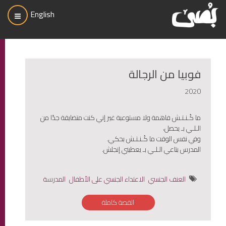
English
فوبيا من الرجالة
2020
ما كُـنـتـش فاهمة ولا مستوعبة غير إني كنت متضايقة جدًا من
الـلـي بـ يحصل،
وفي نفس الوقت ما كُـنـتـش بحكي.
المدرس بتاعي الـلـي بـ يعطيني إنجلش.
العنف الجنسي
الاعتداء الجنسي على الأطفال
المدرسة
القصة كاملة