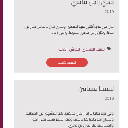
جدي راجل قاسي
2019
كان في فترة أهلي فيها انفصلوا، وجدي كان بـ يتدخل كتير في
حياتنا، وكان راجل قاسي عموما، وأمي زيه …
العنف الجسدي
التحرش
العائلة
القصة كاملة
لبستنا فساتين
2019
وفي يوم قالوا لنا إننا رايحين للدكتور، هو المشهور في المنطقة،
وعشان احنا دايما كنا بـ نتعب وقت السفر بسبب تغيير الجو،
والحساسية قلنا ده روتين عادي.