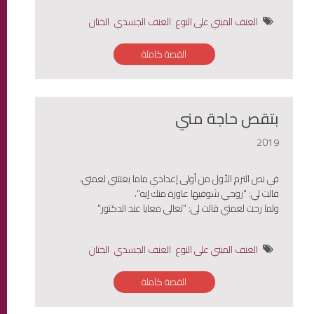
العنف المبني على النوع
العنف الجسدي
الختان
القصة كاملة
بتقص حاجة مني
2019
في نص الترم الأول من أولى إعدادي ماما بعتتني لعمتي،
قالت لي: "روحي شوفيها عاوزة منك إيه"،
ولما رحت لعمتي قالت لي: "تعالي معايا عند الدكتور"
العنف المبني على النوع
العنف الجسدي
الختان
القصة كاملة