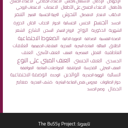
الاعتداء الجماعي
الإجهاض
الإدمان
الاشتغال بالجنس
الاعتداء الجنسي
الاعتداء الجنسي على الأطفال
الاغتصاب
بالأطفال
الاغتصاب الزوجي
التحرش
التنمر
الاكتئاب
الانفصال
التربية الجنسية
الانتحار
التمييز
الجسم
الجنس
الختان
الدورة
الجنسانية
الحجاب
الجسد
الجواز
الزواج
الشارع
الشهرية
الذكورية
الشعر
السجن
الزواج المبكر
الضغوط الاجتماعية
الصحة النفسية
الصداقة
الصورة الذاتية
العلاقات
الطلاق
العائلة
العذرية
العادة السرية
العلاقات الحميمية
العاطفية
العنف
العمل
العنف الأسري
العنصرية
العنف
العنف المبني على النوع
العنف الجنسي
الجسدي
المدرسة
المراهقة
المواصلات العامة
العنف المنزلي
الموافقة
الوالدين
الوصمة الاجتماعية
النسائية
الهوية الجندرية
الوحدة
معايير
جواز الصالونات
كشف العذرية
فيروس نقص المناعة البشرية
الجمال
وصم الجسد
تابعونا: The BuSSy Project