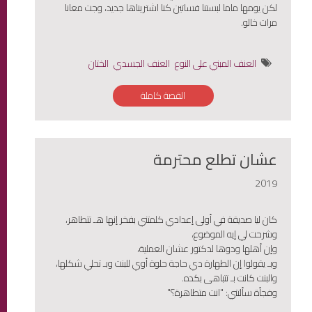
لكن يومها ماما لبستنا فساتين كنا اشتريناها جديد، وجت معانا
مرات خالو.
العنف المبني على النوع
العنف الجسدي
الختان
القصة كاملة
عشان تطلع محترمة
2019
كان ليا صديقة في أولى إعدادي كلمتني بفخر إنها هـ تتطاهر،
وشرحت لي إيه الموضوع،
وإن أهلها ودوها لدكتور عشان العملية،
وبـ يقولوا إن الطهارة دي حاجة حلوة أوي للبنت وبـ تحلي شكلها،
والبنت كانت بـ تتباهى بكده.
وفجأة سألتني: "انت متطاهرة؟"