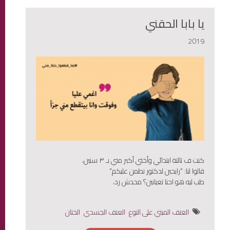
يا بابا الحقني
2019
كنت ف تالتة ابتدائي وأختي أكبر مني بـ ٣ سنين،
قالوا لنا: "رايحين لدكتور نطمن عليكم"
طب ليه هو احنا تعبانين؟ محدش رد،
العنف المبني على النوع
العنف الجسدي
الختان