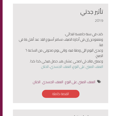
تأثير جدتي
2019
كنت في سنة خامسة ابتدائي،
ومتعودين إن في أجازة الصيف نسافر أسبوع البلد عند أهل بابا في
قنا.
وعدي اليوم اللي وصلنا فيه، وتاني يوم صحوني من الساعة ٦
الصبح،
وعمتي قالت لي اصحي عشان هيـ حصل فيكي كذا كذا.
العنف المبني على النوع
،
العنف الجسدي
،
الختان
العنف المبني على النوع
العنف الجسدي
الختان
القصة كاملة