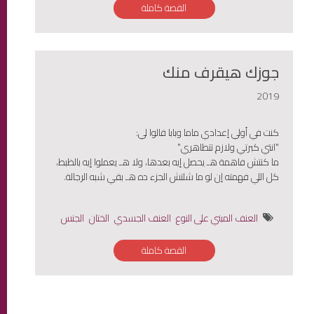
القصة كاملة
جوزك هيقرف منك
2019
كنت في أولي إعدادي ماما وبابا قالوا لي:
"انتي كبرتي ولازم تتطاهري"
ما كنتش فاهمة هـ يحصل إيه بعدها، ولا هـ يعملوا إيه بالظبط،
كل اللي فهمته إن لو ما شلتش الجزء ده هـ بقي شبه الرجالة.
العنف المبني على النوع
العنف الجسدي
الختان
الجنس
القصة كاملة