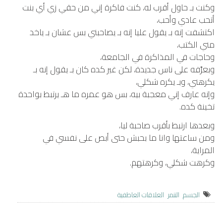
وكنت بـ حاول أقرب له، كنت فاكرة إني من حقي زي أي بنت
أتحب عادي وأحب،
اكتشفت إنه بـ يقول عليا إنه بـ يصاحبني بس عشان بـ ياخد
مني الكتب،
وحاجات في المذاكرة في الجامعة،
وبعرَّفه على ناس جديدة، لكن غير كده كان بـ يقول إنه بـ
يكرهني، وبـ يكره شكلي،
وإنه عارف إني معجبة بيه، بس هو عمره ما هـ يرتبط بواحدة
تخينة كده.
وبعدها ارتبط بأقرب صاحبة ليا،
ومن ساعتها وانا ما بحبش حتى أبص على نفسي في
المراية،
وكرهت شكلي، وكرهتهم.
الجسم
التنمر
العلاقات العاطفية