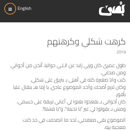
English
كرهت شكلي وكرهتهم
2019
طول عمري كان وزني زايد عن الـلـي حواليا، أتخن من أخواتي
ومن صحابي.
كنت وانا صغيرة كله في أهلى بـ يتريق على شكلي،
وكان لازم أضحك، وآخد الموضوع عادي، يا إما هـ يتقال عليا
بأفور.
كان أخواتي بـ يقعدوا يغنوا لي أغاني تريقة على جسمي،
ومش بـ يقولوا لي غير "يا تخينة"، و"يا فشلة".
الموضوع بقي معقدني، لحد ما اتصدمت في حد كنت
معجبة بيه،