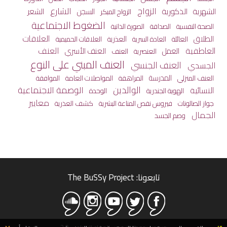
الزواج
الشارع
الشهرية
الذكورية
الشعر
السجن
الزواج المبكر
الضغوط الاجتماعية
الصحة النفسية
الصداقة
الصورة الذاتية
العلاقات
الطلاق
العائلة
العذرية
العادة السرية
العلاقات الحميمية
العاطفية
العنف
العمل
العنف الأسري
العنصرية
العنف
العنف المبني على النوع
العنف الجنسي
الجسدي
المدرسة
المراهقة
المواصلات العامة
العنف المنزلي
الموافقة
الوالدين
الوصمة الاجتماعية
النسائية
الهوية الجندرية
الوحدة
معايير
جواز الصالونات
كشف العذرية
فيروس نقص المناعة البشرية
الجمال
وصم الجسد
تابعونا: The BuSSy Project