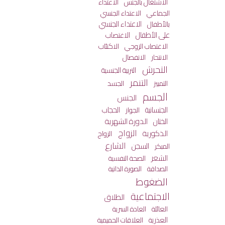
الاعتداء
الاشتغال بالجنس
الجماعي
الاعتداء الجنسي
الاعتداء الجنسي
بالأطفال
على الأطفال
الاغتصاب
الاكتئاب
الاغتصاب الزوجي
الانفصال
الانتحار
التحرش
التربية الجنسية
التنمر
التمييز
الجسد
الجسم
الجنس
الجنسانية
الحجاب
الجواز
الختان
الدورة الشهرية
الزواج
الذكورية
الزواج
الشارع
السجن
المبكر
الشعر
الصحة النفسية
الصداقة
الصورة الذاتية
الضغوط
الاجتماعية
الطلاق
العائلة
العادة السرية
العذرية
العلاقات الحميمية