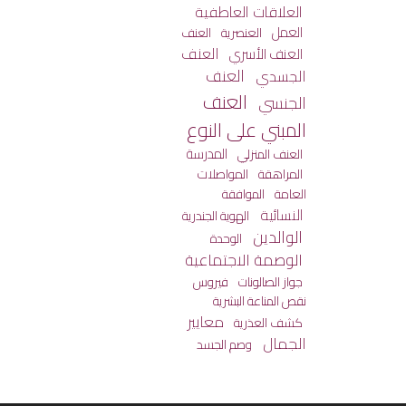
العلاقات العاطفية
العمل
العنصرية
العنف
العنف
العنف الأسري
العنف
الجسدي
العنف
الجنسي
المبني على النوع
المدرسة
العنف المنزلي
المراهقة
المواصلات
العامة
الموافقة
النسائية
الهوية الجندرية
الوالدين
الوحدة
الوصمة الاجتماعية
جواز الصالونات
فيروس
نقص المناعة البشرية
معايير
كشف العذرية
الجمال
وصم الجسد