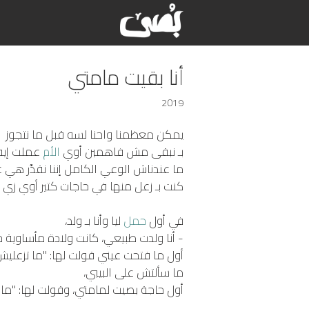
أنا بقيت مامتي
2019
­­يمكن معظمنا واحنا لسه قبل ما نتجوز
بـ نبقى مش فاهمين أوي
الأم
عملت إيه 
ما عندناش الوعي الكامل إننا نقدَّر هي 
كنت بـ زعل منها في حاجات كتير أوي زي 
في أول
حمل
ليا وأنا بـ ولد،
- أنا ولدت طبيعي، كانت ولادة مأساوية ج
أول ما فتحت عيني قولت لها: "ما تزعليش
ما سألتش على البيبي،
أول حاجة بصيت لمامتي، وقولت لها: "ما 