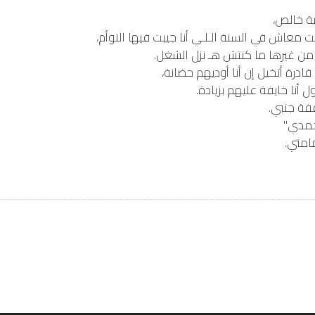
ية خالص،
 معاش في السنة الـلـي أنا جيبت فيها التوأم،
من غيرها ما كنتش هـ نزل الشغل.
درة أتخيل إن أنا أوديهم حضانة،
 أنا خايفة عليهم بزيادة.
فة جنبي.
اجمدي"
مامتي.