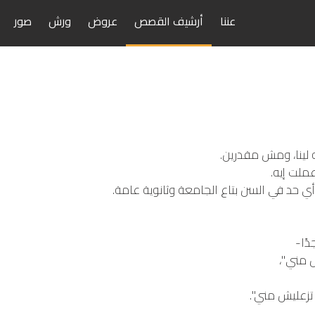
عننا
أرشيف القصص
عروض
ورش
صور
لينا، ومش مقدرين.
عملت إيه.
أي حد في السن بتاع الجامعة وثانوية عامة.
دًا-
 مني"،
تزعليش مني".