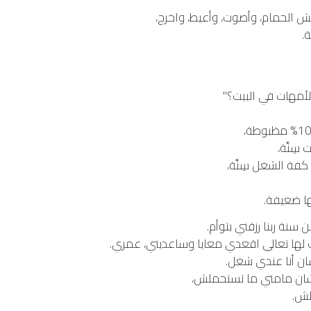
 الحمام، وأصوت، وأعيط، واخرج،
.
لأمهات في البيت؟"
ِنَّة،
كفة الشغل سِنَّة،
ا ضعيفة.
شان أنا عندي شغل.
عشان مامتي ما تستحملش،
لش.