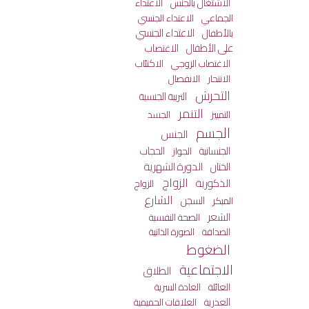
الاعتداء
الاشتغال بالجنس
الجماعي
الاعتداء الجنسي
الاعتداء الجنسي
بالأطفال
على الأطفال
الاغتصاب
الاكتئاب
الاغتصاب الزوجي
الانفصال
الانتحار
التحرش
التربية الجنسية
التنمر
التمييز
الجسد
الجسم
الجنس
الجنسانية
الحجاب
الجواز
الختان
الدورة الشهرية
الزواج
الذكورية
الزواج
الشارع
السجن
المبكر
الشعر
الصحة النفسية
الصداقة
الصورة الذاتية
الضغوط
الاجتماعية
الطلاق
العائلة
العادة السرية
العذرية
العلاقات الحميمية