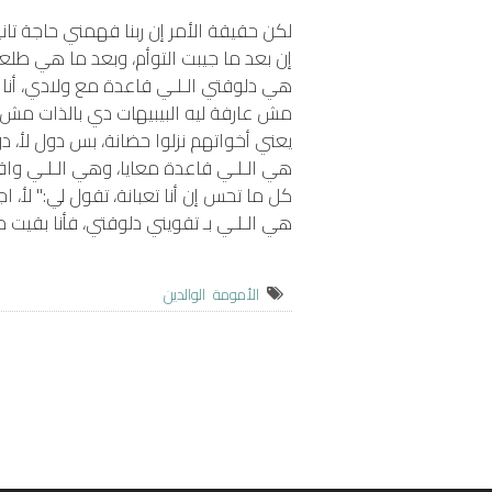
لكن حقيقة الأمر إن ربنا فهمني حاجة تان
إن بعد ما جيبت التوأم، وبعد ما هي طلعت
هي دلوقتي الـلـي قاعدة مع ولادي، أنا 
مش عارفة ليه البيبيهات دي بالذات مش قا
يعني أخواتهم نزلوا حضانة، بس دول لأ، دول
هي الـلـي قاعدة معايا، وهي الـلـي واق
كل ما تحس إن أنا تعبانة، تقول لي:" لأ، 
هي الـلـي بـ تقويني دلوقتي، فأنا بقيت 
الأمومة
الوالدين