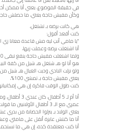
أنا زيها بالظبط، بس أنا عاملة إني جامدة.
في حقيقة الموضوع، يعني أنا ممكن أخش
وكأن مفيش حاجة يعني، ما حصلش حاجة
هي كانت برضه بـ تشتغل،
كنت أقعد أقول:
"يا مامي أنتِ ليه مش قاعدة معانا زي ا
أنا اشتغلت برضه وعملت زيها،
ولما اشتغلت مفيش حاجة ينفع تبقى 100% مظبوطة،
هو أنا لو هـ شتغل هـ شيل من كفة البيت س
ولو نزلت النادي وديت العيال هـ شيل من 
يعني مفيش حاجة بـ تمشي 100%،
كنت طول الوقت فاكرة إن هي إمكانياته
أنا أم لـ 5 أطفال، كان عندي 3 أطفال، ومن سنة ربنا رزقني بتوأم.
عمري مع الـ 3 أطفال الأولانيين ما قولت لها تعالي اقعدي معايا وساعديني، عمري.
يعني الولاد بـ ينزلوا الحضانة من بدري ع
أنا ما كنتش عايزة أتقل على مامتي، و
أنا كنت معتقدة كده، إن هي ما تستحم