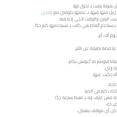
ل شوية بقيت بـ تحول لها،
 زعل منها فيها، بـ عملها دلوقتي مع
ولادي
.
ب الزمن والوقت الـلـي إحنا فيه،
ـستخدم ألفاظ هي كانت بـ تستخدمها كتير جدًا.
جوم أف أم،
 لنا قصة لطيفة عن الأم.
عانا فاوتشر ما أعرفش بكام.
 إزاي،
نا حكيت عنها.
حاجة،
 كتير في الدنيا.
ما مش عارف إيه، بـ تعيط بسرعة جدًا.
ص ده،
ممكن أي موقف يتعبني،