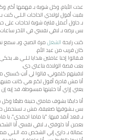
عدت الأيام، وكل شوية بـ فهمها أكتر، وك
بقيت أقول لولادي الحاجات الـلـي كنت بـ
بـ حاول أعمل فلترة شوية لحاجات على حس
بس برضه بـ لاقي نفسي في الآخر ساعات ب
كنت رايحة
الشغل
مرة الصبح، وبـ سمع ن
كان قريب من عيد الأم،
فـقالوا إحنا عاملين هدايا لـلـي هـ يحكي
بعت قصة الولادة بتاعتي دي،
لاقيتهم كلموني، قالوا لي أنتِ كسبتي م
أنا مش قادرة أقول لكم هي كانت منبهرة
يعني إزاي أنا خليتها مبسوطة، قد إيه إن أ
أنا دايمًا بشوف مامتي حنينة طبعًا وكل 
بس بـشوفها ضعيفة، مش بـ تستحمل حاجات
بـ قعد أنقد فيها: "يا ماما اجمدي"، يا ما
بعدين أنا دلوقتي بـ لاقي نفسي أنا الشخ
عمالة بـ داري إني الشخص ده، الـلـي 