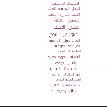
العلاقات العاطفية
العمل
العنصرية
العنف
العنف
العنف الأسري
العنف
الجسدي
العنف
الجنسي
المبني على النوع
المدرسة
العنف المنزلي
المراهقة
المواصلات
العامة
الموافقة
النسائية
الهوية الجندرية
الوالدين
الوحدة
الوصمة الاجتماعية
جواز الصالونات
فيروس
نقص المناعة البشرية
معايير
كشف العذرية
الجمال
وصم الجسد