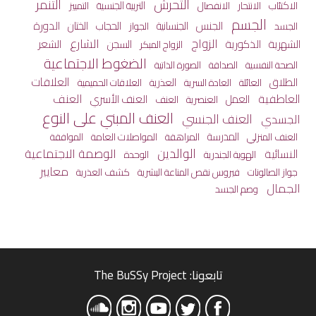
التحرش
التنمر
الاكتئاب
الانفصال
التربية الجنسية
الانتحار
التمييز
الجسم
الجنس
الختان
الدورة
الجنسانية
الحجاب
الجسد
الجواز
الزواج
الشارع
الشهرية
الذكورية
الشعر
السجن
الزواج المبكر
الضغوط الاجتماعية
الصحة النفسية
الصداقة
الصورة الذاتية
العلاقات
الطلاق
العائلة
العذرية
العادة السرية
العلاقات الحميمية
العاطفية
العنف
العمل
العنف الأسري
العنصرية
العنف
العنف المبني على النوع
العنف الجنسي
الجسدي
المدرسة
المراهقة
المواصلات العامة
العنف المنزلي
الموافقة
الوالدين
الوصمة الاجتماعية
النسائية
الهوية الجندرية
الوحدة
معايير
جواز الصالونات
كشف العذرية
فيروس نقص المناعة البشرية
الجمال
وصم الجسد
تابعونا: The BuSSy Project