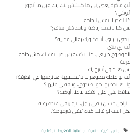
أنتِ فاكرة يعني إني ما كـنـتـش بنت زيك قبل ما أتجوز
أبوكي؟
كلنا عدينا بنفس الحاجة
بس كنا بـ نلعب رياضة، وناخد دُش ساقع"
"بصي يا بنتي، أنا دكتورك بقالي قد إيه؟
أنتِ زي بنتي
الموضوع طبيعي، ما تـتكسفيش من نفسك، مش حاجة
غريبة
بس هـ حاول أشرح لِك
أنتِ لو عندك مجوهرات بـ تـحـبـيـهـا، هـ ترميها في الطرقة؟
ولا هـ تحطيها جوا صندوق، وتـقفلي عليها؟
نحافظ بقي على العُقد بتاعنا، أوكيه؟"
"الراجل عشان يبقى راجل، لازم يبقى عنده رغبة
لكن البنت لو قالت كده، تبقى شرموطة".
الجنس
التربية الجنسية
الجنسانية
الضغوط الاجتماعية