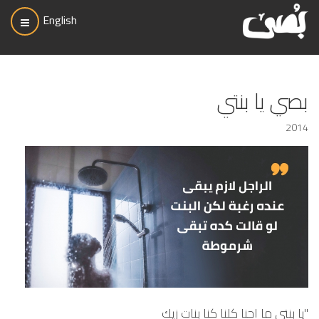
English
بصي يا بنتي
2014
"يا بنتي ما احنا كلنا كنا بنات زيك