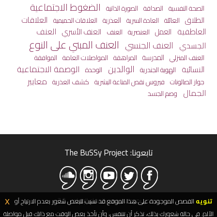
الضغوط الاجتماعية
الصحة النفسية
الصداقة
الصورة الذاتية
العلاقات
الطلاق
العائلة
العذرية
العادة السرية
العلاقات الحميمية
العاطفية
العنف
العمل
العنف الأسري
العنصرية
العنف
العنف المبني على النوع
العنف الجنسي
الجسدي
المدرسة
المراهقة
المواصلات العامة
العنف المنزلي
الموافقة
الوالدين
الوصمة الاجتماعية
النسائية
الهوية الجندرية
الوحدة
معايير
جواز الصالونات
كشف العذرية
فيروس نقص المناعة البشرية
الجمال
وصم الجسد
تابعونا: The BuSSy Project
مرخص بموجب ترخيص المشاع الإبداعي 3.0
تنويه
القصص الموجودة على هذا الموقع قد تسبب للبعض شعور بعدم الارتياح أو
x
الألم. في حالة شعورك بذلك، تذكر أن تتنفس، وأن تأخذ بعض الوقت مع ذاتك قبل مواصلة