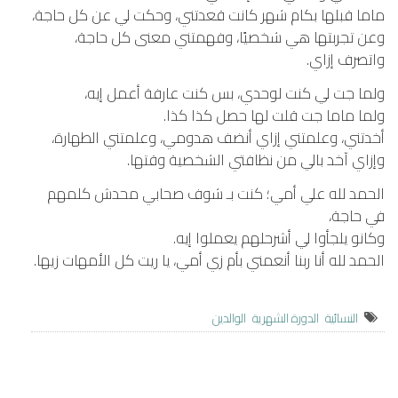
ماما قبلها بكام شهر كانت قعدتني، وحكت لي عن كل حاجة،
وعن تجربتها هي شخصيًا، وفهمتني معنى كل حاجة،
واتصرف إزاي.
ولما جت لي كنت لوحدي، بس كنت عارفة أعمل إيه،
ولما ماما جت قلت لها حصل كذا كذا.
أخدتني، وعلمتني إزاي أنضف هدومي، وعلمتني الطهارة،
وإزاي آخد بالي من نظافتي الشخصية وقتها.
الحمد لله علي أمي؛ كنت بـ شوف صحابي محدش كلمهم
في حاجة،
وكانو يلجأوا لي أشرحلهم يعملوا إيه.
الحمد لله أنا ربنا أنعمني بأم زي أمي، يا ريت كل الأمهات زيها.
النسائية
الدورة الشهرية
الوالدين