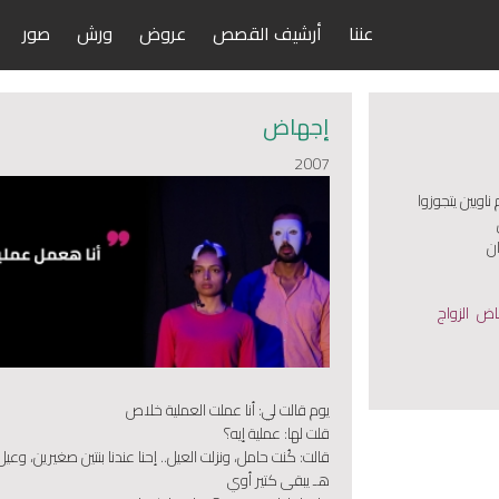
عننا
أرشيف القصص
عروض
ورش
صور
إجهاض
2007
اويين يتجوزوا
ان
اض
الزواج
يوم قالت لي: أنا عملت العملية خلاص
قلت لها: عملية إيه؟
قالت: كُنت حامل، ونزلت العيل.. إحنا عندنا بنتين صغيرين، وعي
هـ يبقى كتير أوي