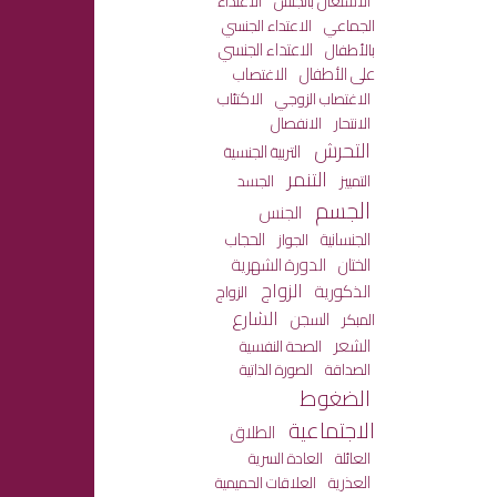
الاعتداء
الاشتغال بالجنس
الجماعي
الاعتداء الجنسي
الاعتداء الجنسي
بالأطفال
على الأطفال
الاغتصاب
الاكتئاب
الاغتصاب الزوجي
الانفصال
الانتحار
التحرش
التربية الجنسية
التنمر
التمييز
الجسد
الجسم
الجنس
الجنسانية
الحجاب
الجواز
الختان
الدورة الشهرية
الزواج
الذكورية
الزواج
الشارع
السجن
المبكر
الشعر
الصحة النفسية
الصداقة
الصورة الذاتية
الضغوط
الاجتماعية
الطلاق
العائلة
العادة السرية
العذرية
العلاقات الحميمية