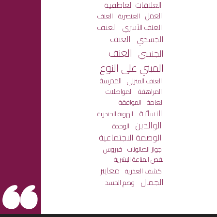
العلاقات العاطفية
العمل
العنصرية
العنف
العنف
العنف الأسري
العنف
الجسدي
العنف
الجنسي
المبني على النوع
المدرسة
العنف المنزلي
المراهقة
المواصلات
العامة
الموافقة
النسائية
الهوية الجندرية
الوالدين
الوحدة
الوصمة الاجتماعية
جواز الصالونات
فيروس
نقص المناعة البشرية
معايير
كشف العذرية
الجمال
وصم الجسد