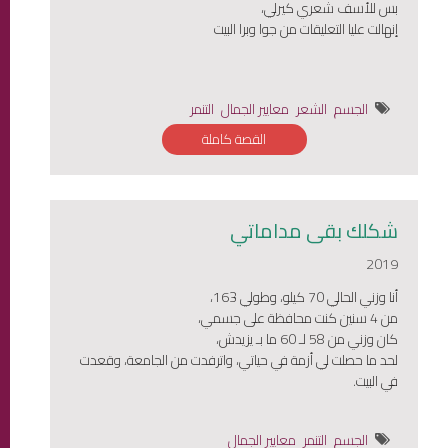
بس للأسف شعري كيرلي،
إنهالت عليا التعليقات من جوا وبرا البيت
الجسم
الشعر
معايير الجمال
التنمر
القصة كاملة
شكلك بقى مداماتي
2019
أنا وزني الحالي 70 كيلو، وطولي 163،
من 4 سنين كنت محافظة على جسمي،
كان وزني من 58 لـ 60 ما بـ يزيدش،
لحد ما حصلت لي أزمة في حياتي، واترفدت من الجامعة، وقعدت
في البيت.
الجسم
التنمر
معايير الجمال