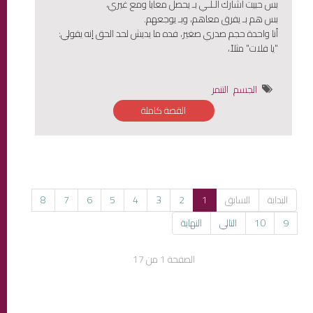
بس حبيت أشارك الـلـي بـ يحصل معايا ومع غيري،
بس هم بـ يفرق معاهم، وبـ يوجعهم.
أنا واحدة حجم صدري صغير، فده ما يديش لحد الحق إنه يقولي:
"يا فلات" مثلاً،
الجسم
التنمر
القصة كاملة
البداية
السابق
1
2
3
4
5
6
7
8
9
10
التالي
النهاية
الصفحة 1 من 17