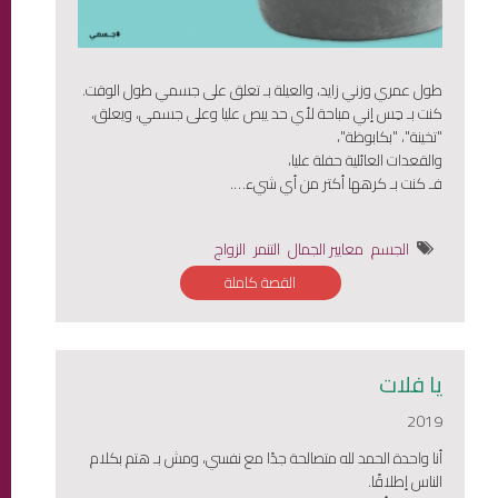
طول عمري وزني زايد، والعيلة بـ تعلق على جسمي طول الوقت.
كنت بـ حِس إني مباحة لأي حد يبص عليا وعلى جسمي، ويعلق،
"تخينة"، "بكابوظة"،
والقعدات العائلية حفلة عليا،
فـ كنت بـ كرهها أكتر من أي شيء….
الجسم
معايير الجمال
التنمر
الزواج
القصة كاملة
يا فلات
2019
أنا واحدة الحمد لله متصالحة جدًا مع نفسي، ومش بـ هتم بكلام
الناس إطلاقًا.