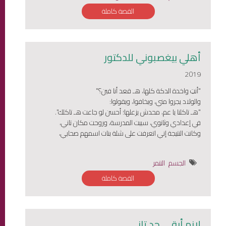
القصة كاملة
أهلي بيغصبوني للدكتور
2019
"أنتِ واخدة الدكة كلها، هـ قعد أنا فين؟"
والولاد يجروا مني، ويخافوا، ويقولوا:
"هـ تاكلنا يا عم، محدش يزعلها؛ أحسن لو جاعت هـ تاكلك".
في إعدادي وثانوي، سيبت المدرسة، وروحت مكان تاني،
وكانت النتيجة إني اتعرفت على شلة بنات اسمهم صحابي،
الجسم
التنمر
القصة كاملة
لازم أبقى حد تاني