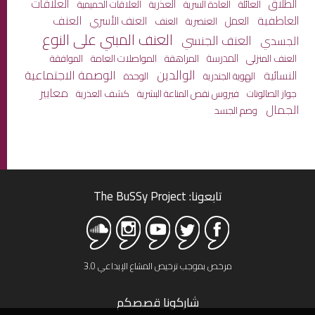
العلاقات
الطلاق
العائلة
العذرية
العادة السرية
العلاقات الحميمية
العاطفية
العنف
العمل
العنف الأسري
العنصرية
العنف
العنف المبني على النوع
العنف الجنسي
الجسدي
المدرسة
المراهقة
المواصلات العامة
العنف المنزلي
الموافقة
الوالدين
الوصمة الاجتماعية
النسائية
الهوية الجندرية
الوحدة
معايير
جواز الصالونات
كشف العذرية
فيروس نقص المناعة البشرية
الجمال
وصم الجسد
تابعونا: The BuSSy Project
مرخص بموجب ترخيص المشاع الإبداعي 3.0
شاركونا قصصكم