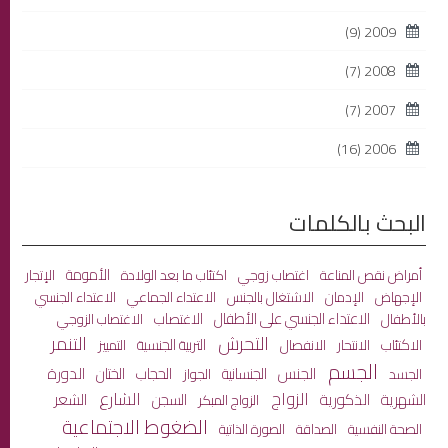
(9)
2009
(7)
2008
(7)
2007
(16)
2006
البحث بالكلمات
الأمومة
أمراض نقص المناعة
اغتصاب زوجي
اكتئاب ما بعد الولادة
الإتجار
الاعتداء الجماعي
الإجهاض
الإدمان
الاشتغال بالجنس
الاعتداء الجنسي
الاعتداء الجنسي على الأطفال
الاغتصاب
بالأطفال
الاغتصاب الزوجي
التحرش
التنمر
الاكتئاب
الانفصال
التربية الجنسية
الانتحار
التمييز
الجسم
الجنس
الختان
الدورة
الجنسانية
الحجاب
الجسد
الجواز
الزواج
الشارع
الشهرية
الذكورية
الشعر
السجن
الزواج المبكر
الضغوط الاجتماعية
الصحة النفسية
الصداقة
الصورة الذاتية