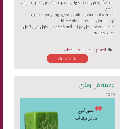
هو فعلًا وحش، ومش كيرلي، لأ، هو خفيف من قدام، وهايش،
وقصير.
وماما عملت المستحيل علشان شعري يبقى مفرود شوية أو
الهيشان يقل، بس مفيش فايدة طبعًا.
ما بقاش قدامي حل غير إني ألمه كحكة على طول، على الأقل
وقت المدرسة.
الجسم
التنمر
الشعر
الحجاب
القصة كاملة
وحمة في وشي
2019