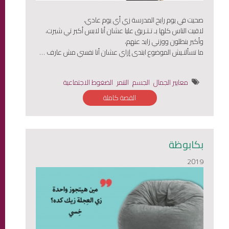
صحيت في يوم رايح المدرسة زي أي يوم عادي،
لاقيت الناس كلها بـ تـتـريق عليا عشان أنا لابس أكبر تي شيرت،
وأكبر بنطلون ووزني زايد عنهم،
ما تسألنـيش الموضوع ابتدى إزاي عشان أنا نفسي مش عارف …
معايير الجمال
الجسم
التنمر
الضغوط الاجتماعية
القصة كاملة
بكابوظة
2019