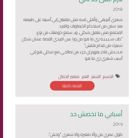
2018
شعري أفريقي وأهلي لسه مش متقبلين إني أسيبه على طبيعته
بعد سنين من استخدام الكيماويات والفرد
المجتمع مش متقبل شكلي، وبـ سمع كومنتات من نوع:
"طب سـيـبـيـه زي ما هو من ورا، بس افردي القصة عشان شكل
شعرك من قدام هايش"
مـحـدش قادر يفهم إن جزء من تصالحي مع شكلي هو إني
أسيب شعري زي ما هو
الجسم
الشعر
التنمر
معايير الجمال
القصة كاملة
أسبابي ما تخصش حد
2019
طول عمري من وأنا صغيرة وانا شعري "وحش"،