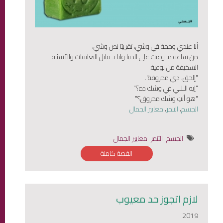
أنا عندي وحمة في وشي، تقريبًا نص وشي،
من ساعة ما وعيت على الدنيا وانا بـ قابل التعليقات والأسئلة
السخيفة من نوعية:
"إلحق، دي محروقة".
"إيه الـلـي في وشك ده؟"
"هو أنتِ وشك محروق؟"
الجسم
،
التنمر
،
معايير الجمال
الجسم
التنمر
معايير الجمال
القصة كاملة
لازم اتجوز حد معيوب
2019