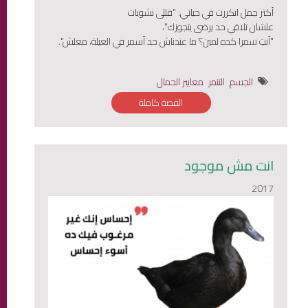
أكتر جمل اتكررت في حياتي: "قللى نشويات
علشان تلاقي حد يرضى يتجوزك"،
"أنتِ سمرا كده لمين؟ ما عندناش حد أسمر في العيلة، معلش".
الجسم
التنمر
معايير الجمال
القصة كاملة
انت مش موجود
2017