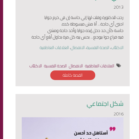
2013
رحت للدكتورة وقلت لها إني حاسة إن في خرم جوايا
اديني أي حاجة... أنا مش مبسوطة كده.
حاسة كأن حد دخل إيده جوايا وأخد حاجة ومشي
فيه فراغ جوا بيوجع... بحس بيه كل مرة بحاول أبلع أي حاجة
الاكتئاب
،
الصحة النفسية
،
الانفصال
،
العلاقات العاطفية
العلاقات العاطفية
الانفصال
الصحة النفسية
الاكتئاب
القصة كاملة
شكل اجتماعي
2016