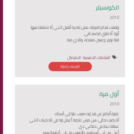
الكونسيلر
2010
وقفت قدام المراية، مش قادرة أتقبل الـلـي أنا شايفاه فيها
أيوا، أنا قلبي اتكسر تاني
قلة نوم، وعينين منفخة، والذي منه
العلاقات الحميمية
الانفصال
القصة كاملة
أول مرة
2010
عايزة أتكلم عن قد إيه صعب عليا إني أنساك
أنا رضيت بحالي، بس مش عارفة أعمل إيه في الذكريات الـلـي
عمالة تـنط في دماغي دي
أغلى من إني أنساهم، وأصعب من إني أحتفظ بيهم.