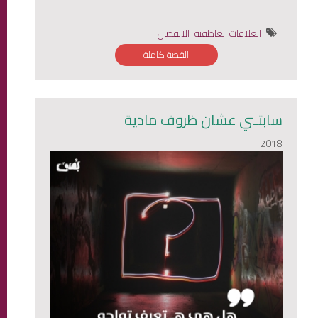
العلاقات العاطفية
الانفصال
القصة كاملة
سابتـني عشان ظروف مادية
2018