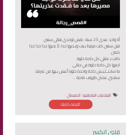
أنا واحد عندي 23 سنة، عايش لوحدي بقالي سنتين
قبل سنتين كنت مرتبط بـبنت وبـحبها جدا، لأ بحبها جدا جدا جدا
كمان
كانت بـ تمثلي كل حاجة حلوة
اديتها كل حاجة حلوة في حياتي
ما سابـتــلـيـش حاجة واحدة حلوة أعيش بـيها من غيرها،
سابتـني عشان ظروف مادية …
العلاقات العاطفية
الانفصال
القصة كاملة
قلبي اتكسر