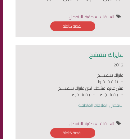
العلاقات العاطفية
الانفصال
القصة كاملة
عايزاك تتفشخ
2012
عايزاك تـتـفـشـخ
هـ تـتـفـشـخـوا
مش عايزة أفشخك، لكن عايزاك تـتـفـشـخ
هـ يـفـشـخِـك ... هـ يـفـشـخـِك.
الانفصال
،
العلاقات العاطفية
العلاقات العاطفية
الانفصال
القصة كاملة