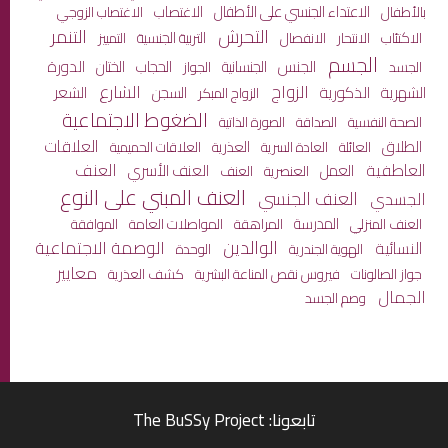
الاعتداء الجنسي على الأطفال
الاغتصاب
بالأطفال
الاغتصاب الزوجي
التحرش
التنمر
الاكتئاب
الانفصال
التربية الجنسية
الانتحار
التمييز
الجسم
الجنس
الختان
الدورة
الجنسانية
الحجاب
الجسد
الجواز
الزواج
الشارع
الشهرية
الذكورية
الشعر
السجن
الزواج المبكر
الضغوط الاجتماعية
الصحة النفسية
الصداقة
الصورة الذاتية
العلاقات
الطلاق
العائلة
العذرية
العادة السرية
العلاقات الحميمية
العاطفية
العنف
العمل
العنف الأسري
العنصرية
العنف
العنف المبني على النوع
العنف الجنسي
الجسدي
المدرسة
المراهقة
المواصلات العامة
العنف المنزلي
الموافقة
الوالدين
الوصمة الاجتماعية
النسائية
الهوية الجندرية
الوحدة
معايير
جواز الصالونات
كشف العذرية
فيروس نقص المناعة البشرية
الجمال
وصم الجسد
تابعونا: The BuSSy Project