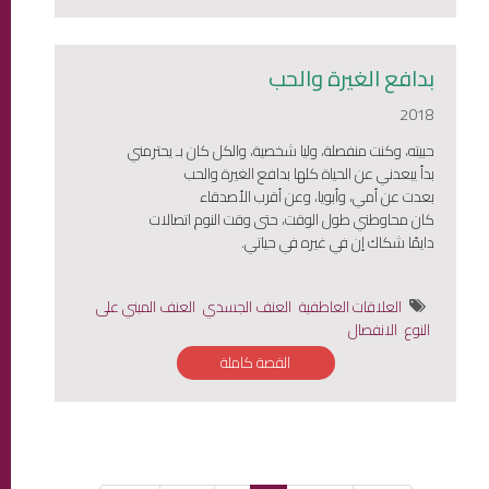
بدافع الغيرة والحب
2018
حبيته، وكنت منفصلة، وليا شخصية، والكل كان بـ يحترمني
بدأ يبعدني عن الحياة كلها بدافع الغيرة والحب
بعدت عن أمي، وأبويا، وعن أقرب الأصدقاء
كان محاوطني طول الوقت، حتى وقت النوم اتصالات
دايمًا شكاك إن في غيره في حياتي.
العلاقات العاطفية
العنف الجسدي
العنف المبني على
النوع
الانفصال
القصة كاملة